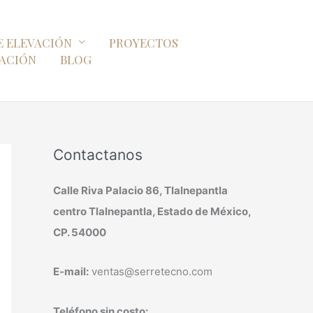
E ELEVACIÓN
PROYECTOS
ZACIÓN
BLOG
Contactanos
Calle Riva Palacio 86, Tlalnepantla
centro Tlalnepantla, Estado de México,
CP. 54000
E-mail:
ventas@serretecno.com
Teléfono sin costo: