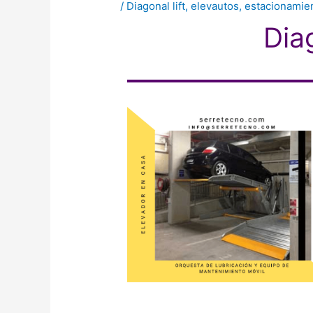
/
Diagonal lift
,
elevautos
,
estacionamie
Diag