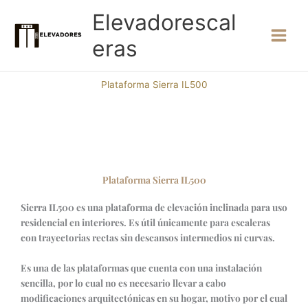
Ir
Elevadorescal
al
contenido
eras
Plataforma Sierra IL500
Plataforma Sierra IL500
Sierra IL500 es una plataforma de elevación inclinada para uso
residencial en interiores. Es útil únicamente para escaleras
con trayectorias rectas sin descansos intermedios ni curvas.
Es una de las plataformas que cuenta con una instalación
sencilla, por lo cual no es necesario llevar a cabo
modificaciones arquitectónicas en su hogar, motivo por el cual