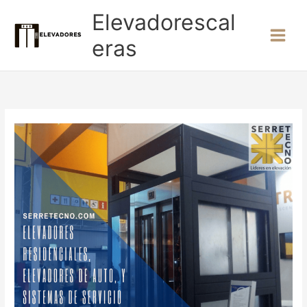
Ir
Elevadorescal
al
contenido
eras