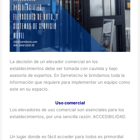
La decisión de un elevador comercial en los
establecimientos debe ser tomada con cautela y bajo
asesoría de expertos. En Serretecno le brindamos toda la
información que requiere para implementar un equipo como
este en su espacio.
Uso comercial
Los elevadores de uso comercial son esenciales para los
establecimientos, por una sencilla razón: ACCESIBILIDAD.
Un lugar donde es fácil acceder para todos es primordial