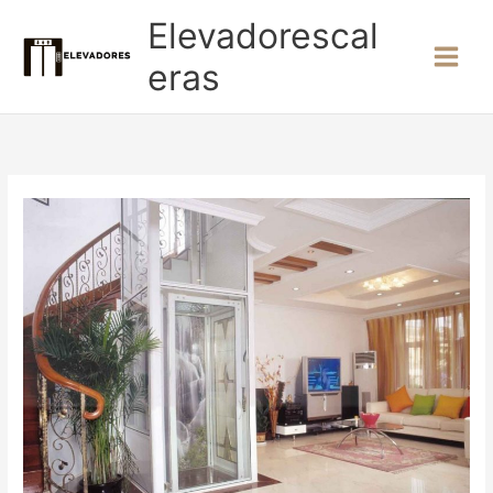
Ir
Elevadorescal
al
contenido
eras