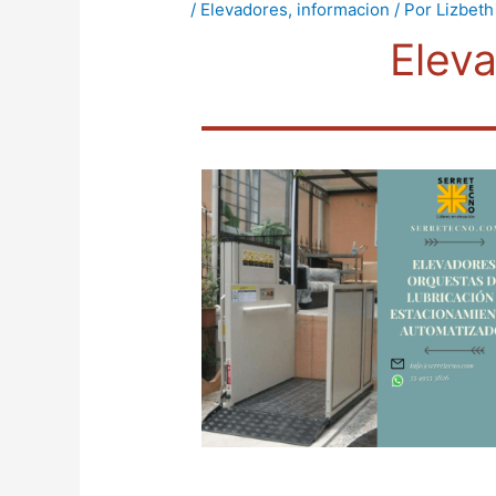
/
Elevadores
,
informacion
/ Por
Lizbeth
Elev