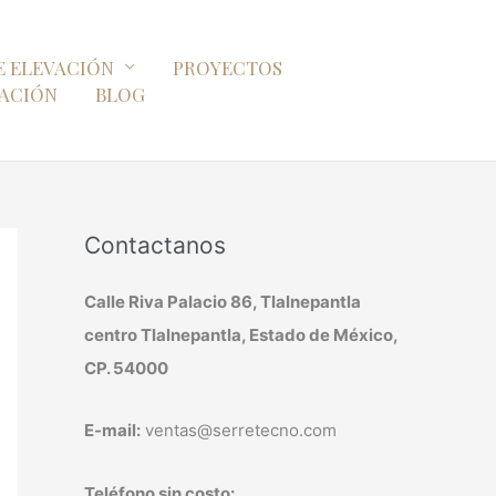
E ELEVACIÓN
PROYECTOS
ZACIÓN
BLOG
Contactanos
Calle Riva Palacio 86, Tlalnepantla
centro Tlalnepantla, Estado de México,
CP. 54000
E-mail:
ventas@serretecno.com
Teléfono sin costo: