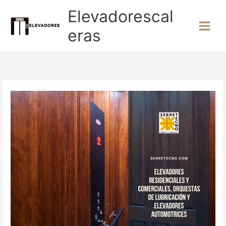
Ir
Elevadorescal
al
contenido
eras