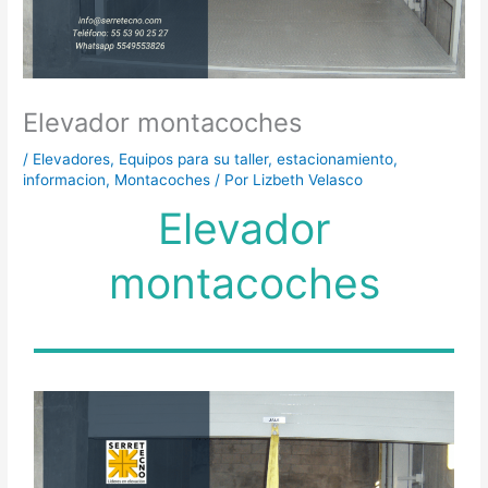
Elevador montacoches
/
Elevadores
,
Equipos para su taller
,
estacionamiento
,
informacion
,
Montacoches
/ Por
Lizbeth Velasco
Elevador
montacoches