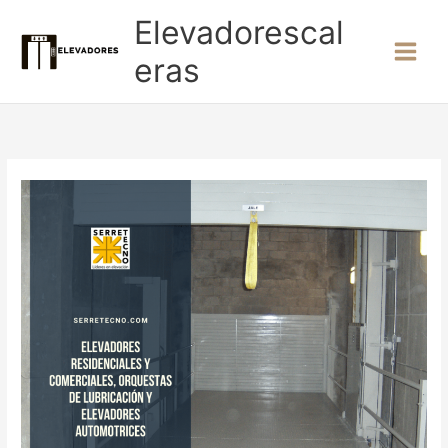
Ir
Elevadorescal
al
contenido
eras