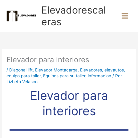
Ir
Elevadorescal
al
contenido
eras
Elevador para interiores
/
Diagonal lift
,
Elevador Montacarga
,
Elevadores
,
elevautos
,
equipo para taller
,
Equipos para su taller
,
informacion
/ Por
Lizbeth Velasco
Elevador para
interiores