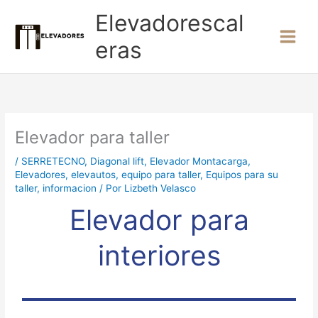
Ir
Elevadorescal
al
contenido
eras
Elevador para taller
/
SERRETECNO
,
Diagonal lift
,
Elevador Montacarga
,
Elevadores
,
elevautos
,
equipo para taller
,
Equipos para su
taller
,
informacion
/ Por
Lizbeth Velasco
Elevador para
interiores