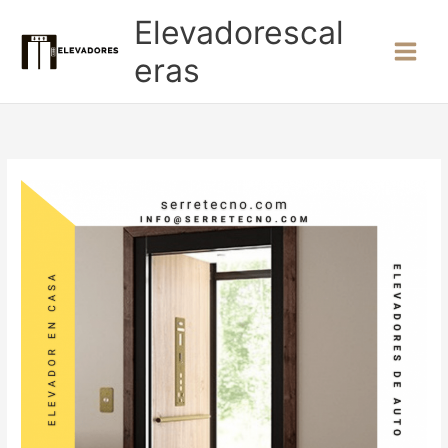
Ir
Elevadorescal
al
contenido
eras