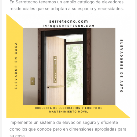
En Serretecno tenemos un amplio catálogo de elevadores
residenciales que se adaptan a su espacio y necesidades.
Un elevador en casa es garantía de movilidad y
accesibilidad para todos entre niveles.
Elevador residencial
Cuándo piensa en un elevador en casa, ¿qué viene a su
mente?, Seguramente, la facilidad de movilidad en su
hogar.
Y en la actualidad, contar con un elevador en casa es una
herramienta eficiente de movilidad y accesibilidad a
cualquier rincón d su hogar.
Además, conocemos los elevadores en corporativos
comerciales o condominios residenciales y nos parecen
muy útiles. Y en Serretecno hacemos posible que usted
implemente un sistema de elevación seguro y eficiente
como los que conoce pero en dimensiones apropiadas para
su casa.