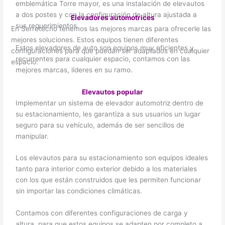
emblemática Torre mayor, es una instalación de elevautos
a dos postes y con la configuración de altura ajustada a
Elevadores automotrices
sus requerimientos.
En Serretecno tenemos las mejores marcas para ofrecerle las
mejores soluciones. Estos equipos tienen diferentes
Estos elevadores de auto son equipos muy eficientes y
configuraciones para que puedan ser adaptados en cualquier
recurrentes para cualquier espacio, contamos con las
espacio.
mejores marcas, líderes en su ramo.
Elevautos popular
Implementar un sistema de elevador automotriz dentro de
su estacionamiento, les garantiza a sus usuarios un lugar
seguro para su vehículo, además de ser sencillos de
manipular.
Los elevautos para su estacionamiento son equipos ideales
tanto para interior como exterior debido a los materiales
con los que están construidos que les permiten funcionar
sin importar las condiciones climáticas.
Contamos con diferentes configuraciones de carga y
altura, para que estos equipos se adapten por completo a