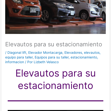
Elevautos para su estacionamiento
/
Diagonal lift
,
Elevador Montacarga
,
Elevadores
,
elevautos
,
equipo para taller
,
Equipos para su taller
,
estacionamiento
,
informacion
/ Por
Lizbeth Velasco
Elevautos para su
estacionamiento