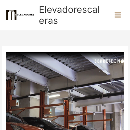
Ir
Elevadorescal
al
contenido
eras