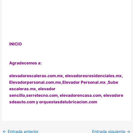
INICIO
Agradecemos a:
elevadorescaleras.com.mx,
elevadoresresidenciales.mx
,
Elevadorpersonal.com.mx
,
Elevador Personal.mx ,
Sube
escaleras.mx
,
elevador
sencillo,
serretecno.com,
elevadorencasa.com,
elevadore
sdeauto.com
y
orquestasdelubricacion.com
←
Entrada anterior
Entrada siguiente
→