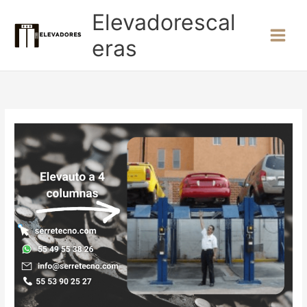
Ir
Elevadorescal
al
contenido
eras