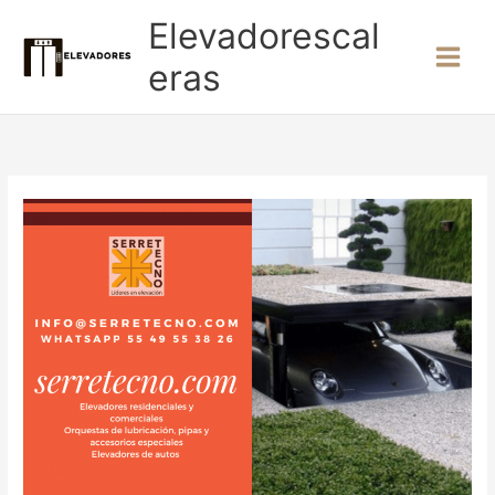
Ir
Elevadorescal
al
contenido
eras