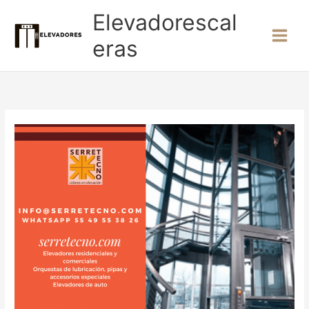
Ir
Elevadorescal
al
contenido
eras