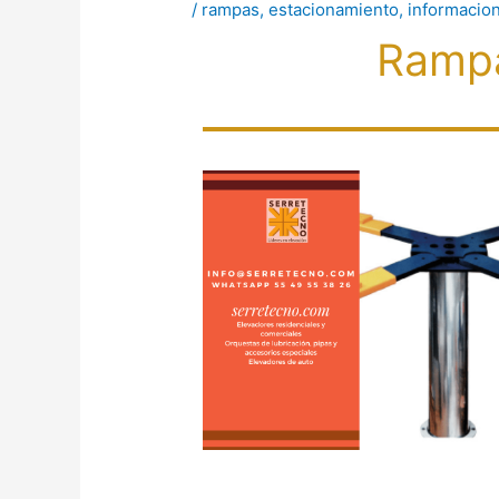
/
rampas
,
estacionamiento
,
informacio
Rampa