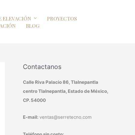
E ELEVACIÓN
PROYECTOS
ZACIÓN
BLOG
Contactanos
Calle Riva Palacio 86, Tlalnepantla
centro Tlalnepantla, Estado de México,
CP. 54000
E-mail:
ventas@serretecno.com
Teléfono sin costo: