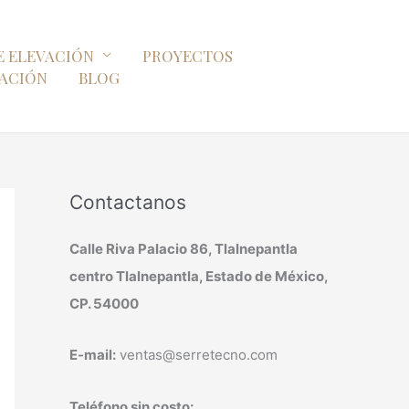
E ELEVACIÓN
PROYECTOS
ZACIÓN
BLOG
Contactanos
Calle Riva Palacio 86, Tlalnepantla
centro Tlalnepantla, Estado de México,
CP. 54000
E-mail:
ventas@serretecno.com
Teléfono sin costo: